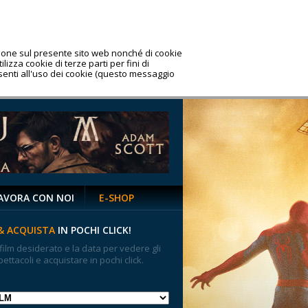
azione sul presente sito web nonché di cookie
lizza cookie di terze parti per fini di
nsenti all'uso dei cookie (questo messaggio
AVORA CON NOI
E-SHOP
& ACQUISTA
IN POCHI CLICK!
 film desiderato e la data per vedere gli
pettacoli e acquistare in pochi click.