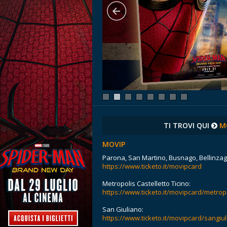
TI TROVI QUI
M
MOVIP
Parona, San Martino, Busnago, Bellinzago
https://www.ticketo.it/movipcard
Metropolis Castelletto Ticino:
https://www.ticketo.it/movipcard/metrop
San Giuliano:
https://www.ticketo.it/movipcard/sangiu