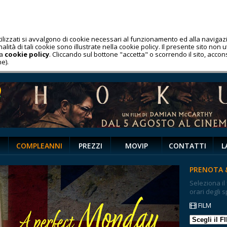
utilizzati si avvalgono di cookie necessari al funzionamento ed alla navig
lità di tali cookie sono illustrate nella cookie policy. Il presente sito non uti
la
cookie policy
. Cliccando sul bottone "accetta" o scorrendo il sito, acco
e).
COMPLEANNI
PREZZI
MOVIP
CONTATTI
L
PRENOTA 
Seleziona il
orari degli s
FILM