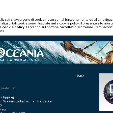
utilizzati si avvalgono di cookie necessari al funzionamento ed alla navig
lità di tali cookie sono illustrate nella cookie policy. Il presente sito non uti
la
cookie policy
. Cliccando sul bottone "accetta" o scorrendo il sito, acco
e).
‹ back
ginale:
Him
in Tipping
n Wayans, Julia Fox, Tim Heidecker
0'
rror