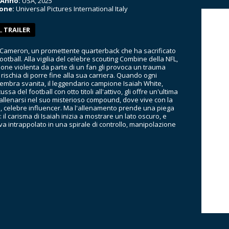
 Anno:
USA, 2025
ione:
Universal Pictures International Italy
L
TRAILER
i Cameron, un promettente quarterback che ha sacrificato
 football. Alla vigilia del celebre scouting Combine della NFL,
one violenta da parte di un fan gli provoca un trauma
 rischia di porre fine alla sua carriera. Quando ogni
mbra svanita, il leggendario campione Isaiah White,
ussa del football con otto titoli all'attivo, gli offre un'ultima
: allenarsi nel suo misterioso compound, dove vive con la
e, celebre influencer. Ma l'allenamento prende una piega
 il carisma di Isaiah inizia a mostrare un lato oscuro, e
ova intrappolato in una spirale di controllo, manipolazione