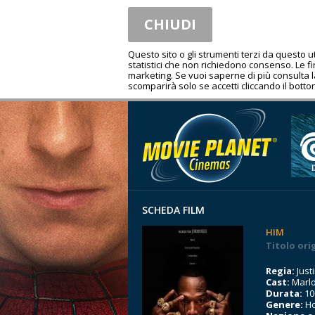
CHIUDI
Questo sito o gli strumenti terzi da questo 
statistici che non richiedono consenso. Le fina
marketing. Se vuoi saperne di più consulta 
scomparirà solo se accetti cliccando il botton
SCHEDA FILM
HIM
Titolo ori
Regia:
Just
Cast:
Marlo
Durata:
10
Genere:
Ho