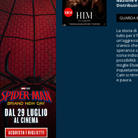
Nazione e
Distribuz
GUARDA I
La storia d
tutto per il
un'aggressi
cranico che
speranza se
icona indisc
possibilità
moglie Elsi
inquietante:
Cam si ritr
e paura.