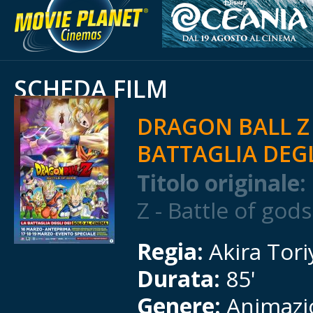
SCHEDA FILM
DRAGON BALL Z 
BATTAGLIA DEGL
Titolo originale:
Z - Battle of gods
Regia:
Akira Tor
Durata:
85'
Genere:
Animazi